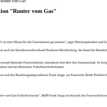
n "Runter vom Gas"
ktion "Runter vom Gas"
 zu einer Messe für alle Generationen gewachsen", sagte Ministerpräsident und Sc
war auch der Kreisfeuerwehrverband Nordwest-Mecklenburg. Am Stand der Brandschü
orrad fahrender Feuerwehrleute, informierte dort über ihre Gemeinschaft. So be
uktur und des Deutschen Verkehrssicherheitsrates.
enten und den Bundestagsabgeordneten Frank Junge, zur Feuerwehr. Beide Politiker 
nter vom Gas-Sicherheitsweste", MdB Frank Junge (rechts) mit den Feuerwehrle