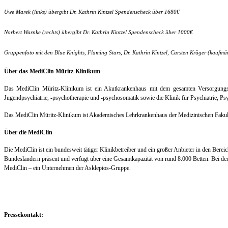
Uwe Marek (links) übergibt Dr. Kathrin Kintzel Spendenscheck über 1680€
Norbert Warnke (rechts) übergibt Dr. Kathrin Kintzel Spendenscheck über 1000€
Gruppenfoto mit den Blue Knights, Flaming Stars, Dr. Kathrin Kintzel, Carsten Krüger (kaufmä
Über das MediClin Müritz-Klinikum
Das MediClin Müritz-Klinikum ist ein Akutkrankenhaus mit dem gesamten Versorgungss
Jugendpsychiatrie, -psychotherapie und -psychosomatik sowie die Klinik für Psychiatrie,
Das MediClin Müritz-Klinikum ist Akademisches Lehrkrankenhaus der Medizinischen Fakultät 
Über die MediClin
Die MediClin ist ein bundesweit tätiger Klinikbetreiber und ein großer Anbieter in den Bere
Bundesländern präsent und verfügt über eine Gesamtkapazität von rund 8.000 Betten. Bei de
MediClin – ein Unternehmen der Asklepios-Gruppe.
Pressekontakt: