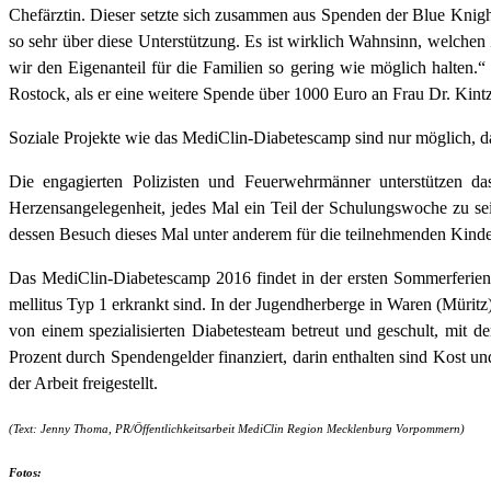
Chefärztin. Dieser setzte sich zusammen aus Spenden der Blue Knight
so sehr über diese Unterstützung. Es ist wirklich Wahnsinn, welche
wir den Eigenanteil für die Familien so gering wie möglich halten
Rostock, als er eine weitere Spende über 1000 Euro an Frau Dr. Kintze
Soziale Projekte wie das MediClin-Diabetescamp sind nur möglich, 
Die engagierten Polizisten und Feuerwehrmänner unterstützen das
Herzensangelegenheit, jedes Mal ein Teil der Schulungswoche zu sei
dessen Besuch dieses Mal unter anderem für die teilnehmenden Kind
Das MediClin-Diabetescamp 2016 findet in der ersten Sommerferienwo
mellitus Typ 1 erkrankt sind. In der Jugendherberge in Waren (Mürit
von einem spezialisierten Diabetesteam betreut und geschult, mit 
Prozent durch Spendengelder finanziert, darin enthalten sind Kost 
der Arbeit freigestellt.
(Text: Jenny Thoma, PR/Öffentlichkeitsarbeit MediClin Region Mecklenburg Vorpommern)
Fotos: