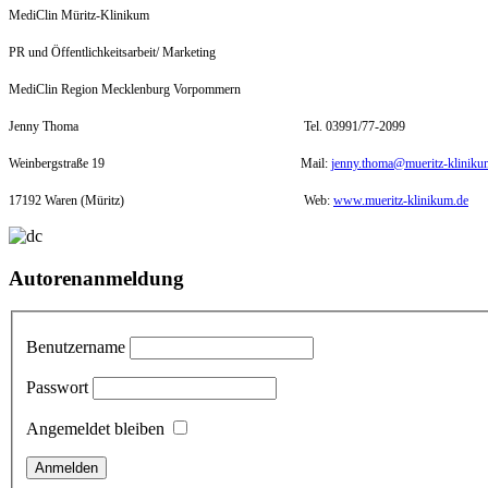
MediClin Müritz-Klinikum
PR und Öffentlichkeitsarbeit/ Marketing
MediClin Region Mecklenburg Vorpommern
Jenny Thoma
Tel. 03991/77-2099
Weinbergstraße 19
Mail:
jenny.thoma@mueritz-kliniku
17192 Waren (Müritz)
Web:
www.mueritz-klinikum.de
Autorenanmeldung
Benutzername
Passwort
Angemeldet bleiben