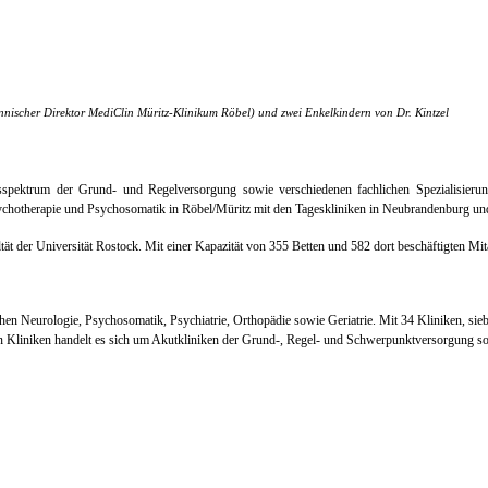
nnischer Direktor MediClin Müritz-Klinikum Röbel) und zwei Enkelkindern von Dr. Kintzel
pektrum der Grund- und Regelversorgung sowie verschiedenen fachlichen Spezialisierun
 Psychotherapie und Psychosomatik in Röbel/Müritz mit den Tageskliniken in Neubrandenburg 
der Universität Rostock. Mit einer Kapazität von 355 Betten und 582 dort beschäftigten Mitar
ichen Neurologie, Psychosomatik, Psychiatrie, Orthopädie sowie Geriatrie. Mit 34 Kliniken, si
n Kliniken handelt es sich um Akutkliniken der Grund-, Regel- und Schwerpunktversorgung so