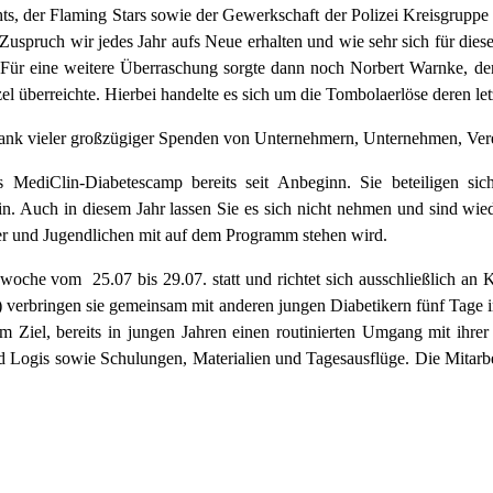
s, der Flaming Stars sowie der Gewerkschaft der Polizei Kreisgruppe 
n Zuspruch wir jedes Jahr aufs Neue erhalten und wie sehr sich für di
.“ Für eine weitere Überraschung sorgte dann noch Norbert Warnke, de
l überreichte. Hierbei handelte es sich um die Tombolaerlöse deren let
dank vieler großzügiger Spenden von Unternehmern, Unternehmen, Vere
 MediClin-Diabetescamp bereits seit Anbeginn. Sie beteiligen sich 
n. Auch in diesem Jahr lassen Sie es sich nicht nehmen und sind wie
er und Jugendlichen mit auf dem Programm stehen wird.
che vom 25.07 bis 29.07. statt und richtet sich ausschließlich an K
z) verbringen sie gemeinsam mit anderen jungen Diabetikern fünf Tage 
dem Ziel, bereits in jungen Jahren einen routinierten Umgang mit ihr
und Logis sowie Schulungen, Materialien und Tagesausflüge. Die Mitar